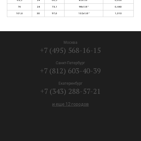
63,5
24
60,5
85x1/6”
0,350
76
24
73,1
98x1/6”
0,440
101,6
30
97,6
132x1/6”
1,310
Москва
+7 (495) 568-16-15
Санкт-Петербург
+7 (812) 603-40-39
Екатеринбург
+7 (343) 288-57-21
и еще 12 городов