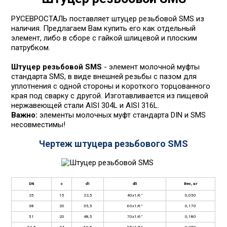
РУСЕВРОСТАЛЬ поставляет штуцер резьбовой SMS из
наличия. Предлагаем Вам купить его как отдельный
элемент, либо в сборе с гайкой шлицевой и плоским
патрубком.
Штуцер резьбовой SMS
- элемент молочной муфты
стандарта SMS, в виде внешней резьбы c пазом для
уплотнения с одной стороны и короткого торцованного
края под сварку с другой. Изготавливается из пищевой
нержавеющей стали AISI 304L и AISI 316L.
Важно:
элементы молочных муфт стандарта DIN и SMS
несовместимы!
Чертеж штуцера резьбового SMS
DN
c
d1
d5
Вес, кг
25
15
22,5
40x1/6”
0,050
38
20
35,5
60x1/6”
0,170
51
20
48,5
70x1/6”
0,180