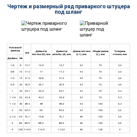
Чертеж и размерный ряд приварного штуцера
под шланг
Условный
размер
Диаметр
Диаметр
Длина елочки
Общая длина
Толщина
мм
елочки (D), мм
резьбы (d), мм
(L1), мм
(L), мм
стенки, мм
Дюймы
DN
1/4
8
13.7
13,3
13,7
32
70
2,3
3/8
10
17.2
17
17,2
32
70
2,3
1/2
15
21.3
20,8
21,3
32
70
2,6
3/4
20
26,9
26,7
26,9
32
70
2,6
1
25
33.7
33,4
33,7
32
70
3,2
1 1/4
32
42.4
42,2
42,4
32
70
3,2
1 1/2
40
48.3
48
48,3
32
100
3,2
2
50
60.3
60
60,3
32
100
3,6
2 1/2
65
76.1
75,8
76,1
40
100
3,6
3
80
88.9
88,5
88,9
40
100
3,6
4
100
114.3
113,9
114,3
40
120
4