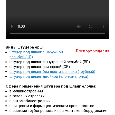
Виды штуцера ерш:
Паспорт изделия
штуцер под шланг с наружной
резьбой (НР)
штуцер под шланг с внутренней резьбой (ВР)
штуцер под шланг приварной (СВ)
штуцер под шланг без шестигранника (трубный)
штуцер под шланг двойной (елочка-елочка)
Сфера применения штуцера под шланг елочка:
в машиностроении
в газовых отраслях
в автомобилестроении
в пищевом и фармацевтическом производстве
в системе трубопровода и при монтаже оборудования