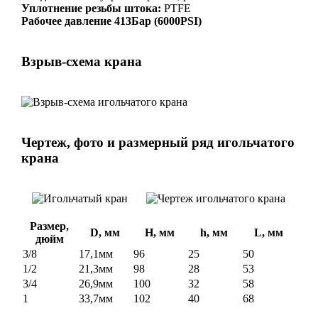
Уплотнение резьбы штока:
PTFE
Рабочее давление 413Бар (6000PSI)
Взрыв-схема крана
Чертеж, фото и размерный ряд игольчатого
крана
Размер,
D, мм
H, мм
h, мм
L, мм
дюйм
3/8
17,1мм
96
25
50
1/2
21,3мм
98
28
53
3/4
26,9мм
100
32
58
1
33,7мм
102
40
68