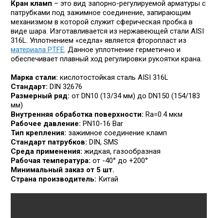
Кран кламп
– это вид запорно-регулируемой арматуры с
патрубками под зажимное соедине­ние, запирающим
механизмом в которой служит сферическая пробка в
виде шара. Изготав­ливается из нержавеющей стали AISI
316L. Уплот­нением «седла» является фторопласт из
материала PTFE
. Данное уплотнение герметично и
обеспечивает плавный ход регулировки рукоятки крана.
Марка стали:
кислотостойкая сталь AISI 316L
Стандарт:
DIN 32676
Размерный ряд:
от DN10 (13/34 мм) до DN150 (154/183
мм)
Внутренняя обработка поверхности:
Ra=0.4 мкм
Рабочее давление:
PN10-16 Bar
Тип крепления:
зажимное соединение кламп
Стандарт патрубков:
DIN, SMS
Среда применения:
жидкая, газообразная
Рабочая температура:
от -40° до +200°
Минимальный заказ от 5 шт.
Страна производитель:
Китай